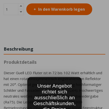
In den Warenkorb legen
Beschreibung
Produktdetails
Dieser Guell LED Fluter ist in 72 bis 102 Watt erhältlich und
hat einen rotationssymmetrisch engstrahlenden Reflektor
mit 20°. Optimal geeignet zur Beleuchtung hochformatiger
Unser Angebot
Schilder und Fassaden von ca. 2x6-7m (LxH). Hochwertiges
richtet sich
neutrales weißes Licht 4000K bei guter Farbwiedergabe
ausschließlich an
(Ra75). Die Lebenserwartung liegt bei 120.000
Geschäftskunden,
Betriebsstunden. Oberfläche ähnlich RAL9006, Feinstruktur.
die Preise