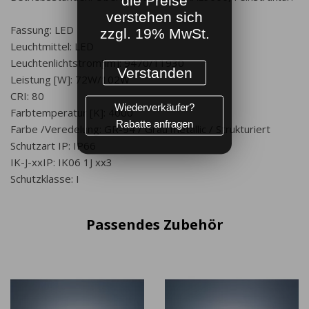
verstehen sich
Fassung: LED
zzgl. 19% MwSt.
Leuchtmittel: LED
Leuchtenlichtstrom[lm]: 9470/11930
Verstanden
Leistung [W]: 72W/102W
CRI: 80
Wiederverkäufer?
Farbtemperatur [K]: 4000
Rabatte anfragen
Farbe /Veredelung: GR-94 / Grau metallic / Strukturiert
Schutzart IP: IP66
IK-J-xxIP: IK06 1J xx3
Schutzklasse: I
Passendes Zubehör