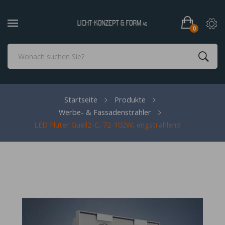
0
Startseite
Produkte
Werbe- & Fassadenstrahler
LED Fluter Guell2-C, 72-102W, engstrahlend