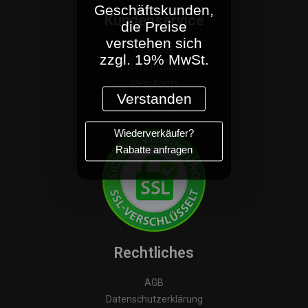
Geschäftskunden,
Kundenservice
die Preise
verstehen sich
Über uns
zzgl. 19% MwSt.
Unsere Produkte
Mein Konto
Verstanden
Konto erstellen
Wiederverkäufer?
Rabatte anfragen
Rechtliches
AGB
Datenschutzerklärung